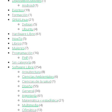
Dispositivos Móviles
(1)
Android
(1)
Eventos
(19)
Formación
(1)
GNU/Linux
(21)
Debian
(5)
Ubuntu
(4)
Hardware Libre
(61)
HowTo
(5)
Libros
(15)
Mujeres
(7)
Programación
(16)
PHP
(1)
Sin categoría
(8)
Software Libre
(254)
Arquitectura
(8)
Ciencias Ambientales
(6)
Ciencias de la salud
(1)
Diseño
(55)
General
(36)
Ingeniería
(61)
Matemática y estadística
(21)
Multimedia
(4)
Ofimática
(13)