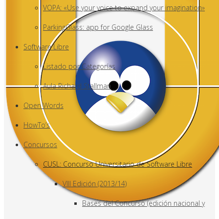
VOPA: «Use your voice to expand your imagination»
ParkingGlass: app for Google Glass
Software Libre
Listado por Categorías
Aula Richard Stallman
Open Words
HowTo’s
Concursos
CUSL: Concurso Universitario de Software Libre
VIII Edición (2013/14)
Bases del Concurso (edición nacional y