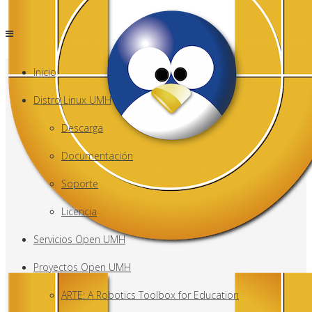
Inicio
Distro Linux UMH
Descarga
Documentación
Soporte
Licencia
Servicios Open UMH
Proyectos Open UMH
ARTE: A Robotics Toolbox for Education