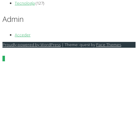
Tecnología
(127)
Admin
Acceder
Proudly powered by WordPress
|
Theme: quest by
Pace Themes
.