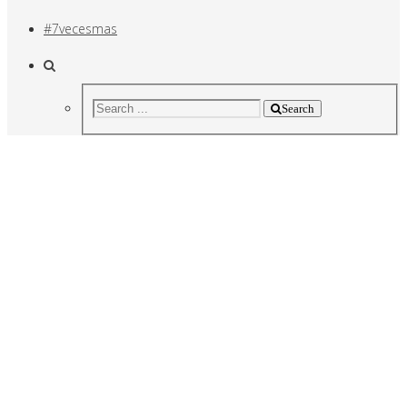
#7vecesmas
Search
Los programas
incorporados son
software libre
¡Hackea el código!