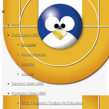
Inicio
Distro Linux UMH
Descarga
Documentación
Soporte
Licencia
Servicios Open UMH
Proyectos Open UMH
ARTE: A Robotics Toolbox for Education