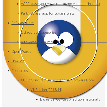
VOPA: «Use your voice to expand your imagination»
ParkingGlass: app for Google Glass
Software Libre
Listado por Categorías
Aula Richard Stallman
Open Words
HowTo’s
Concursos
CUSL: Concurso Universitario de Software Libre
VIII Edición (2013/14)
Bases del Concurso (edición nacional y