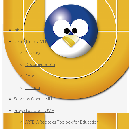
Inicio
Distro Linux UMH
Descarga
Documentación
Soporte
Licencia
Servicios Open UMH
Proyectos Open UMH
ARTE: A Robotics Toolbox for Education