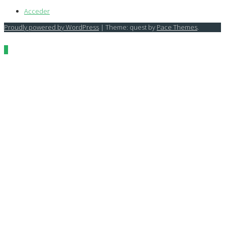
Acceder
Proudly powered by WordPress
|
Theme: quest by
Pace Themes
.