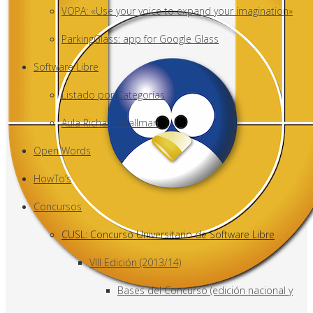
VOPA: «Use your voice to expand your imagination»
ParkingGlass: app for Google Glass
Software Libre
Listado por Categorías
Aula Richard Stallman
Open Words
HowTo’s
Concursos
CUSL: Concurso Universitario de Software Libre
VIII Edición (2013/14)
Bases del Concurso (edición nacional y