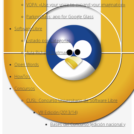
VOPA: «Use your voice to expand your imagination»
ParkingGlass: app for Google Glass
Software Libre
Listado por Categorías
Aula Richard Stallman
Open Words
HowTo’s
Concursos
CUSL: Concurso Universitario de Software Libre
VIII Edición (2013/14)
Bases del Concurso (edición nacional y