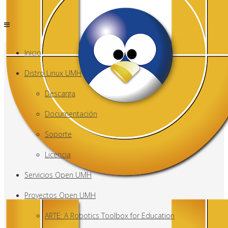
Inicio
Distro Linux UMH
Descarga
Documentación
Soporte
Licencia
Servicios Open UMH
Proyectos Open UMH
ARTE: A Robotics Toolbox for Education