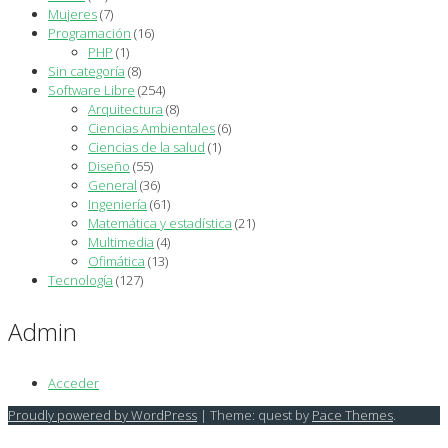
Mujeres
(7)
Programación
(16)
PHP
(1)
Sin categoría
(8)
Software Libre
(254)
Arquitectura
(8)
Ciencias Ambientales
(6)
Ciencias de la salud
(1)
Diseño
(55)
General
(36)
Ingeniería
(61)
Matemática y estadística
(21)
Multimedia
(4)
Ofimática
(13)
Tecnología
(127)
Admin
Acceder
Proudly powered by WordPress
|
Theme: quest by
Pace Themes
.