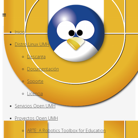
Inicio
Distro Linux UMH
Descarga
Documentación
Soporte
Licencia
Servicios Open UMH
Proyectos Open UMH
ARTE: A Robotics Toolbox for Education