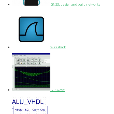
GNS3: design and build networks
Wireshark
GTKWave