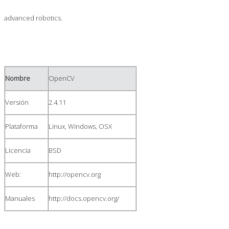
advanced robotics.
Nombre
OpenCV
Versión
2.4.11
Plataforma
Linux, Windows, OSX
Licencia
BSD
Web:
http://opencv.org
Manuales
http://docs.opencv.org/