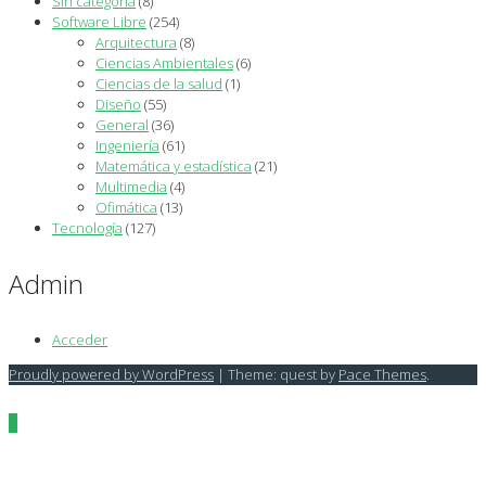
Sin categoría
(8)
Software Libre
(254)
Arquitectura
(8)
Ciencias Ambientales
(6)
Ciencias de la salud
(1)
Diseño
(55)
General
(36)
Ingeniería
(61)
Matemática y estadística
(21)
Multimedia
(4)
Ofimática
(13)
Tecnología
(127)
Admin
Acceder
Proudly powered by WordPress
|
Theme: quest by
Pace Themes
.