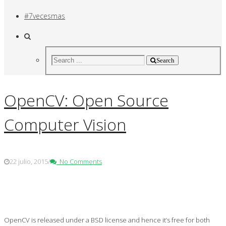
#7vecesmas
Search
OpenCV: Open Source
Computer Vision
22 julio, 2015
/
No Comments
OpenCV is released under a BSD license and hence it’s free for both