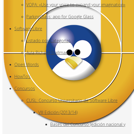
VOPA: «Use your voice to expand your imagination»
ParkingGlass: app for Google Glass
Software Libre
Listado por Categorías
Aula Richard Stallman
Open Words
HowTo’s
Concursos
CUSL: Concurso Universitario de Software Libre
VIII Edición (2013/14)
Bases del Concurso (edición nacional y