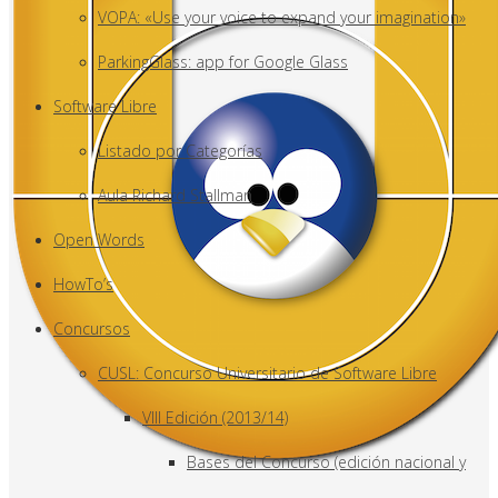
VOPA: «Use your voice to expand your imagination»
ParkingGlass: app for Google Glass
Software Libre
Listado por Categorías
Aula Richard Stallman
Open Words
HowTo’s
Concursos
CUSL: Concurso Universitario de Software Libre
VIII Edición (2013/14)
Bases del Concurso (edición nacional y