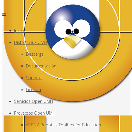
Inicio
Distro Linux UMH
Descarga
Documentación
Soporte
Licencia
Servicios Open UMH
Proyectos Open UMH
ARTE: A Robotics Toolbox for Education