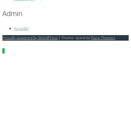
Admin
Acceder
Proudly powered by WordPress
|
Theme: quest by
Pace Themes
.