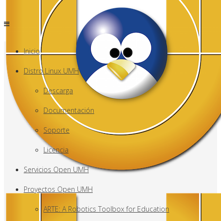
Inicio
Distro Linux UMH
Descarga
Documentación
Soporte
Licencia
Servicios Open UMH
Proyectos Open UMH
ARTE: A Robotics Toolbox for Education