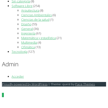
Sin categoría
(8)
Software Libre
(254)
Arquitectura
(8)
Ciencias Ambientales
(6)
Ciencias de la salud
(1)
Diseño
(55)
General
(36)
Ingeniería
(61)
Matemática y estadística
(21)
Multimedia
(4)
Ofimática
(13)
Tecnología
(127)
Admin
Acceder
Proudly powered by WordPress
|
Theme: quest by
Pace Themes
.