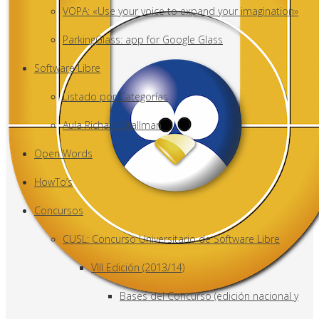
VOPA: «Use your voice to expand your imagination»
ParkingGlass: app for Google Glass
Software Libre
Listado por Categorías
Aula Richard Stallman
Open Words
HowTo’s
Concursos
CUSL: Concurso Universitario de Software Libre
VIII Edición (2013/14)
Bases del Concurso (edición nacional y