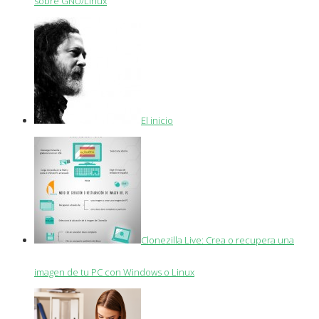
sobre GNU/Linux
El inicio
Clonezilla Live: Crea o recupera una
imagen de tu PC con Windows o Linux