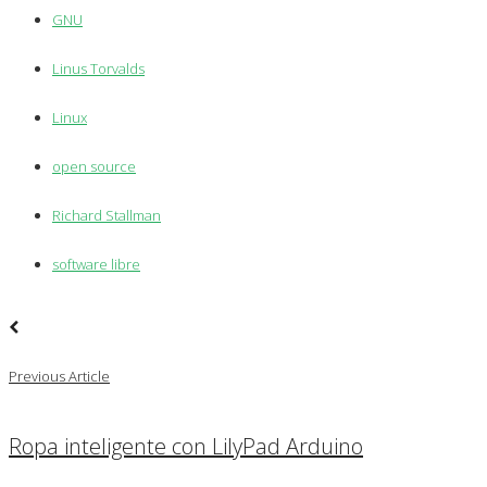
GNU
Linus Torvalds
Linux
open source
Richard Stallman
software libre
Previous Article
Ropa inteligente con LilyPad Arduino