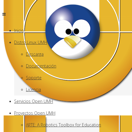
Inicio
Distro Linux UMH
Descarga
Documentación
Soporte
Licencia
Servicios Open UMH
Proyectos Open UMH
ARTE: A Robotics Toolbox for Education