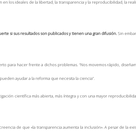
 en los ideales de la libertad, la transparencia y la reproducibilidad, la r
erte si sus resultados son publicados y tienen una gran difusión.
Sin embarg
erto para hacer frente a dichos problemas. “Nos movemos rápido, diseñamo
ueden ayudar a la reforma que necesita la ciencia”.
tigación científica más abierta, más íntegra y con una mayor reproducibil
creencia de que «la transparencia aumenta la inclusión». A pesar de la exist