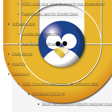
VOPA: «Use your voice to expand your imagination»
ParkingGlass: app for Google Glass
Software Libre
Listado por Categorías
Aula Richard Stallman
Open Words
HowTo’s
Concursos
CUSL: Concurso Universitario de Software Libre
VIII Edición (2013/14)
Bases del Concurso (edición nacional y loca