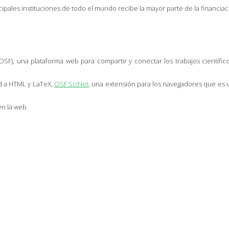
pales instituciones de todo el mundo recibe la mayor parte de la financiació
OSF), una plataforma web para compartir y conectar los trabajos científi
d a HTML y LaTeX;
OSF SciNet
, una extensión para los navegadores que es u
en la web.