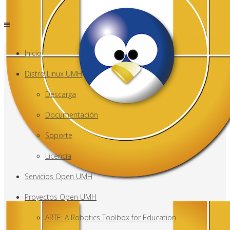
Inicio
Distro Linux UMH
Descarga
Documentación
Soporte
Licencia
Servicios Open UMH
Proyectos Open UMH
ARTE: A Robotics Toolbox for Education