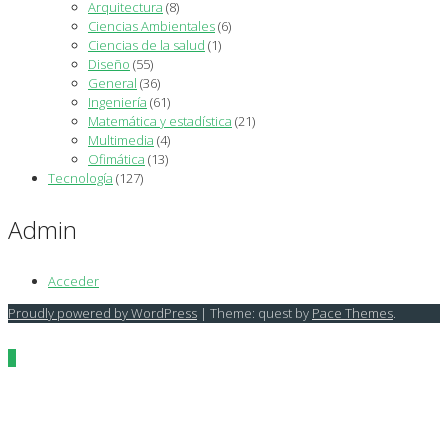
Arquitectura
(8)
Ciencias Ambientales
(6)
Ciencias de la salud
(1)
Diseño
(55)
General
(36)
Ingeniería
(61)
Matemática y estadística
(21)
Multimedia
(4)
Ofimática
(13)
Tecnología
(127)
Admin
Acceder
Proudly powered by WordPress
|
Theme: quest by
Pace Themes
.