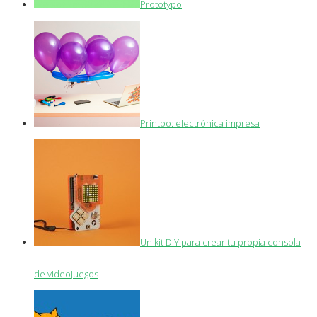
Prototypo
Printoo: electrónica impresa
Un kit DIY para crear tu propia consola
de videojuegos