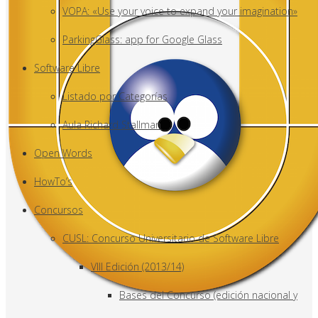
VOPA: «Use your voice to expand your imagination»
ParkingGlass: app for Google Glass
Software Libre
Listado por Categorías
Aula Richard Stallman
Open Words
HowTo’s
Concursos
CUSL: Concurso Universitario de Software Libre
VIII Edición (2013/14)
Bases del Concurso (edición nacional y