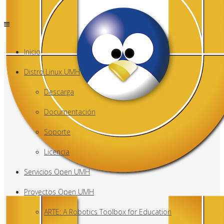
Inicio
Distro Linux UMH
Descarga
Documentación
Soporte
Licencia
Servicios Open UMH
Proyectos Open UMH
ARTE: A Robotics Toolbox for Education