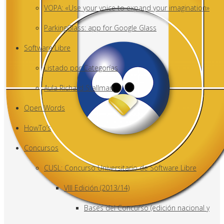
VOPA: «Use your voice to expand your imagination»
ParkingGlass: app for Google Glass
Software Libre
Listado por Categorías
Aula Richard Stallman
Open Words
HowTo’s
Concursos
CUSL: Concurso Universitario de Software Libre
VIII Edición (2013/14)
Bases del Concurso (edición nacional y