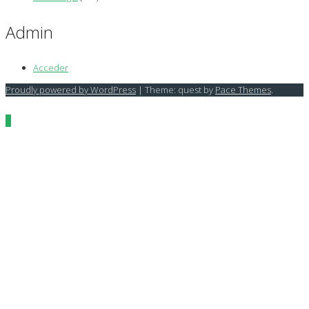
Admin
Acceder
Proudly powered by WordPress
|
Theme: quest by
Pace Themes
.