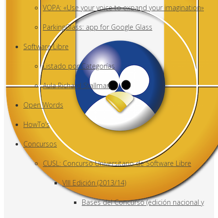
VOPA: «Use your voice to expand your imagination»
ParkingGlass: app for Google Glass
Software Libre
Listado por Categorías
Aula Richard Stallman
Open Words
HowTo’s
Concursos
CUSL: Concurso Universitario de Software Libre
VIII Edición (2013/14)
Bases del Concurso (edición nacional y