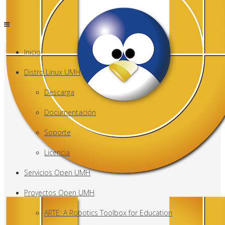
Inicio
Distro Linux UMH
Descarga
Documentación
Soporte
Licencia
Servicios Open UMH
Proyectos Open UMH
ARTE: A Robotics Toolbox for Education