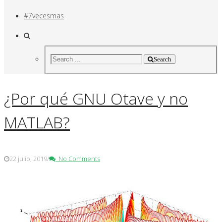
#7vecesmas
Search
¿Por qué GNU Otave y no
MATLAB?
22 julio, 2019
/
No Comments