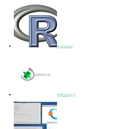
R project
python(x,y)