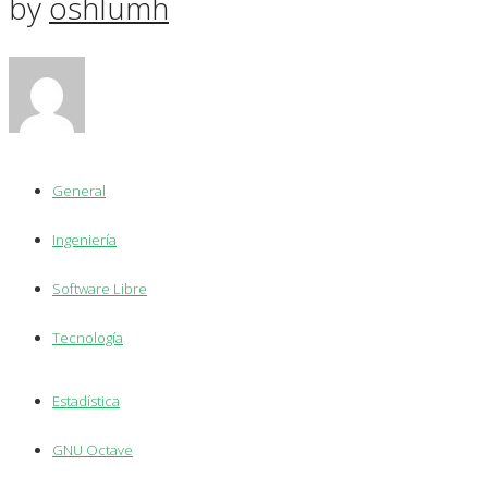
by
oshlumh
General
Ingeniería
Software Libre
Tecnología
Estadística
GNU Octave