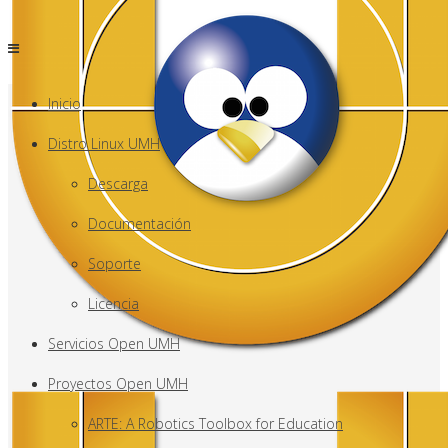
Inicio
Distro Linux UMH
Descarga
Documentación
Soporte
Licencia
Servicios Open UMH
Proyectos Open UMH
ARTE: A Robotics Toolbox for Education