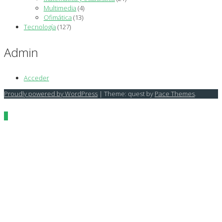
Multimedia
(4)
Ofimática
(13)
Tecnología
(127)
Admin
Acceder
Proudly powered by WordPress
|
Theme: quest by
Pace Themes
.