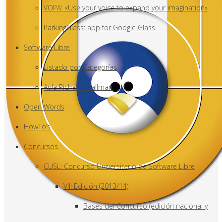
VOPA: «Use your voice to expand your imagination»
ParkingGlass: app for Google Glass
Software Libre
Listado por Categorías
Aula Richard Stallman
Open Words
HowTo’s
Concursos
CUSL: Concurso Universitario de Software Libre
VIII Edición (2013/14)
Bases del Concurso (edición nacional y