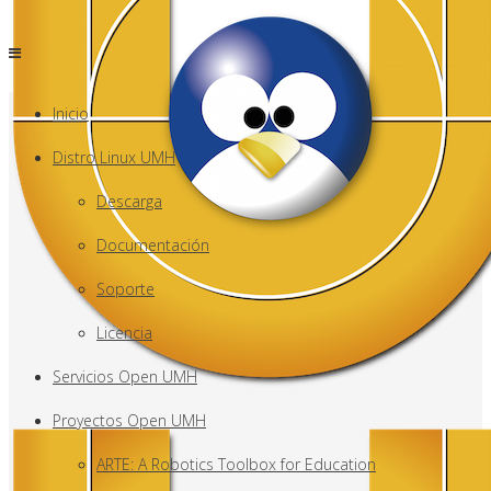
Inicio
Distro Linux UMH
Descarga
Documentación
Soporte
Licencia
Servicios Open UMH
Proyectos Open UMH
ARTE: A Robotics Toolbox for Education