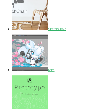
SketchChair
Krita