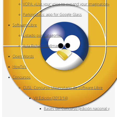
VOPA: «Use your voice to expand your imagination»
ParkingGlass: app for Google Glass
Software Libre
Listado por Categorías
Aula Richard Stallman
Open Words
HowTo’s
Concursos
CUSL: Concurso Universitario de Software Libre
VIII Edición (2013/14)
Bases del Concurso (edición nacional y