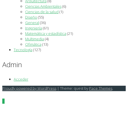
Arquitectura
(8)
Ciencias Ambientales
(6)
Ciencias de la salud
(1)
Diseño
(55)
General
(36)
Ingeniería
(61)
Matemática y estadística
(21)
Multimedia
(4)
Ofimática
(13)
Tecnología
(127)
Admin
Acceder
Proudly powered by WordPress
|
Theme: quest by
Pace Themes
.