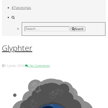
#7vecesmas
Search
Glyphter
11 junio, 2015
/
No Comments